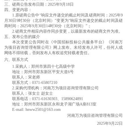
三、磋商公告发布日期：
2025年9月18日
四、变更内容：
1.原磋商公告中“
响应
文件递交的截止时间及
磋商
时间：
202
5
年
9
月
30
日
9
时
3
0分（北京时间）
”变更为“
响应
文件递交的截止时间及
磋
商
时间：
202
5
年
9
月
30
日
14
时
3
0分（北京时间）
”；
2.磋商文件相应内容作同步变更，以最新发布的磋商文件为准。
五、发布公告的媒介
本次变更公告同时在
《中国招标投标公共服务平台》《河南万
为项目咨询管理有限公司》
网上发布。
未经发布人许可，任何人或
网络不得转载，否则发布人有权追究转载者责任。
六、联系方式
1.采购人：郑州市第四十七高级中学
地址：郑州市郑东新区平安大道
6号
联系人：宋老师
联系方式：
0371-65807210
2.采购代理机构：
河南万为项目咨询管理有限公司
联系人：张女士
赵女士
联系电话：
0371-61630303、15890624891
地址：郑州市郑东新区永和龙子湖广场
A座813室
E-mail: hnww2501@163.com
河南万为项目咨询管理有限公司
202
5
年
9
月
22
日