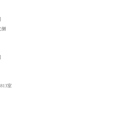
司
北侧
司
813室