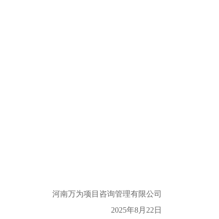
河南万为项目咨询管理有限公司
202
5
年
8
月
22
日