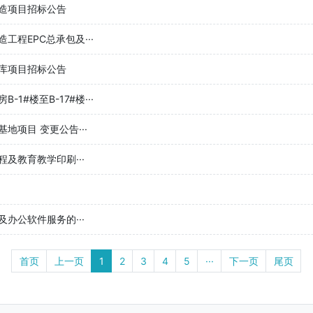
造项目招标公告
程EPC总承包及···
库项目招标公告
#楼至B-17#楼···
项目 变更公告···
及教育教学印刷···
办公软件服务的···
首页
上一页
1
2
3
4
5
···
下一页
尾页