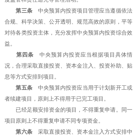
第三条
中央预算内投资项目管理应当遵循依法
合规、科学决策、公开透明、规范高效的原则，平等
对待各类投资主体，充分发挥中央预算内投资综合效
益。
第四条
中央预算内投资应当根据项目具体情
况，合理采取直接投资、资本金注入、投资补助、贴
息等方式安排到项目。
第五条
中央预算内投资应当用于计划新开工或
者续建项目，原则上不得用于已完工项目。
已经足额安排资金的项目，不得重复申请。同一
项目原则上不得重复申请不同专项资金。
第六条
采取直接投资、资本金注入方式安排中