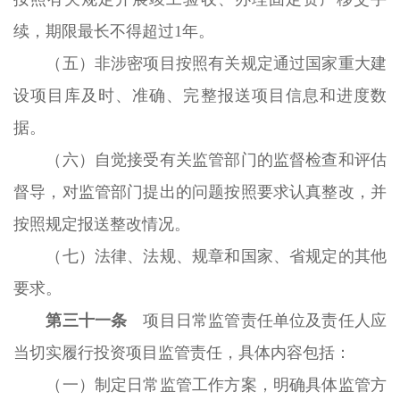
续，期限最长不得超过1年。
（五）非涉密项目按照有关规定通过国家重大建
设项目库及时、准确、完整报送项目信息和进度数
据。
（六）自觉接受有关监管部门的监督检查和评估
督导，对监管部门提出的问题按照要求认真整改，并
按照规定报送整改情况。
（七）法律、法规、规章和国家、省规定的其他
要求。
第三十一条
项目日常监管责任单位及责任人应
当切实履行投资项目监管责任，具体内容包括：
（一）制定日常监管工作方案，明确具体监管方