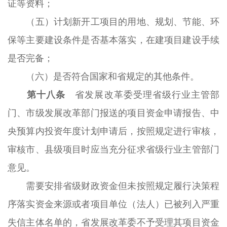
证等资料；
（五）计划新开工项目的用地、规划、节能、环
保等主要建设条件是否基本落实，在建项目建设手续
是否完备；
（六）是否符合国家和省规定的其他条件。
第十八条
省发展改革委受理省级行业主管部
门、市级发展改革部门报送的项目资金申请报告、中
央预算内投资年度计划申请后，按照规定进行审核，
审核市、县级项目时应当充分征求省级行业主管部门
意见。
需要安排省级财政资金但未按照规定履行决策程
序落实资金来源或者项目单位（法人）已被列入严重
失信主体名单的，省发展改革委不予受理其项目资金