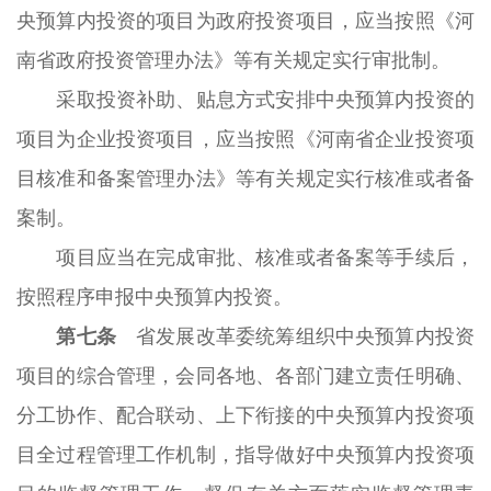
央预算内投资的项目为政府投资项目，应当按照《河
南省政府投资管理办法》等有关规定实行审批制。
采取投资补助、贴息方式安排中央预算内投资的
项目为企业投资项目，应当按照《河南省企业投资项
目核准和备案管理办法》等有关规定实行核准或者备
案制。
项目应当在完成审批、核准或者备案等手续后，
按照程序申报中央预算内投资。
第七条
省发展改革委统筹组织中央预算内投资
项目的综合管理，会同各地、各部门建立责任明确、
分工协作、配合联动、上下衔接的中央预算内投资项
目全过程管理工作机制，指导做好中央预算内投资项