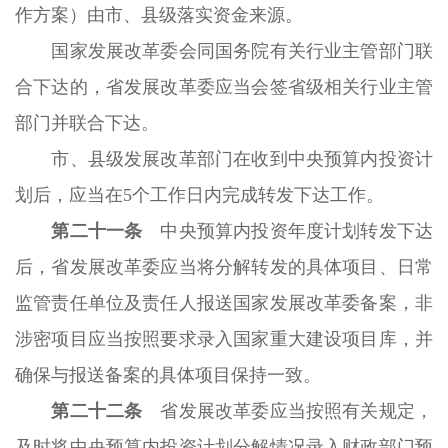
作方案）由市、县级落实资金来源。
国家发展改革委会同国务院有关行业主管部门联
合下达的，省发展改革委应当会签省级相关行业主管
部门并联合下达。
市、县级发展改革部门在收到中央预算内投资计
划后，应当在5个工作日内完成转发下达工作。
第二十一条
中央预算内投资年度计划转发下达
后，省发展改革委应当将分解转发的具体项目、日常
监管责任单位及责任人报送国家发展改革委备案，非
涉密项目应当按照要求录入国家重大建设项目库，并
确保与报送备案的具体项目保持一致。
第二十二条
省发展改革委应当按照有关规定，
及时将中央预算内投资计划分解情况录入财政部门预