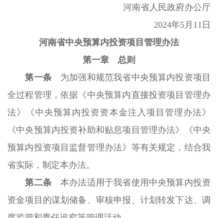
河南省人民政府办公厅
2024年5月11日
河南省中央预算内投资项目管理办法
第一章 总则
第一条
为加强和规范我省中央预算内投资项目
全过程管理，依据《中央预算内直接投资项目管理办
法》《中央预算内投资资本金注入项目管理办法》
《中央预算内投资补助和贴息项目管理办法》《中央
预算内投资项目监督管理办法》等有关规定，结合我
省实际，制定本办法。
第二条
本办法适用于我省使用中央预算内投资
资金项目的谋划储备、审核申报、计划转发下达、调
度监管和责任追究等管理活动。