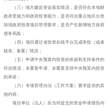
（三）地方建设资金落实情况，是否符合本地财
政承受能力和政府投资能力，是否符合重点地区分类
加强政府投资项目管理要求，是否产生新增地方政府
债务风险；
（四）项目通过省投资在线平台完成审批（或者
核准、备案）情况；
（五）申请中央预算内投资的依据和支持条件的
符合情况，未重复申请、未重复安排中央预算内投资
的承诺；
（六）专项管理办法（工作方案）要求提供的其
他内容。
项目单位（法人）应当对提交的资金申请报告内