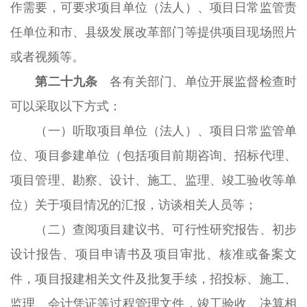
作需要，可要求项目单位（法人）、项目日常监管责
任单位和市、县级发展改革部门等提供项目现场照片
或者视频等。
第二十九条
各有关部门、单位开展监督检查时
可以采取以下方式：
（一）听取项目单位（法人）、项目日常监管单
位、项目参建单位（包括项目前期咨询、招标代理、
项目管理、勘察、设计、施工、监理、竣工验收等单
位）关于项目情况的汇报，访谈相关人员等；
（二）查阅项目建议书、可行性研究报告、初步
设计报告、项目申请书及项目审批、核准或备案文
件，项目报建相关文件及批复手续，招投标、施工、
监理、会计凭证等过程管理文件，竣工验收、决算相