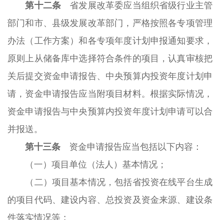
第十二条
省发展改革委应当组织省级行业主管
部门和市、县级发展改革部门，严格按照各专项管理
办法（工作方案）和各专项年度计划申报通知要求，
原则上从储备库中选择符合条件的项目，认真审核把
关后提交资金申请报告、中央预算内投资年度计划申
请，资金申请报告应当附项目材料。根据实际情况，
资金申请报告与中央预算内投资年度计划申请可以合
并报送。
第十三条
资金申请报告应当包括以下内容：
（一）项目单位（法人）基本情况；
（二）项目基本情况，包括省投资在线平台生成
的项目代码、建设内容、总投资及资金来源、建设条
件落实情况等；