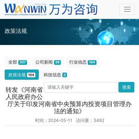
政策法规
全部
公司新闻
行业动态
307
36
164
政策法规
科技信息
104
3
搜索
转发《河南省
人民政府办公
厅关于印发河南省中央预算内投资项目管理办
法的通知》
时间：2024-05-11 访问量：3492