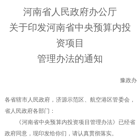
河南省人民政府办公厅
关于印发河南省中央预算内投
资项目
管理办法的通知
豫政办〔
各省辖市人民政府，济源示范区、航空港区管委会，
省人民政府各部门：
《河南省中央预算内投资项目管理办法》已经省
政府同意，现印发给你们，请认真贯彻落实。