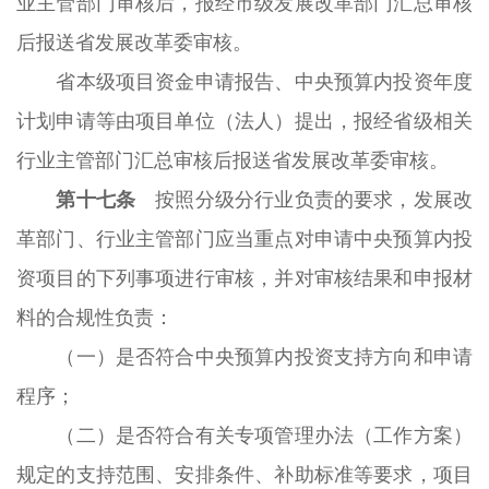
业主管部门审核后，报经市级发展改革部门汇总审核
后报送省发展改革委审核。
省本级项目资金申请报告、中央预算内投资年度
计划申请等由项目单位（法人）提出，报经省级相关
行业主管部门汇总审核后报送省发展改革委审核。
第十七条
按照分级分行业负责的要求，发展改
革部门、行业主管部门应当重点对申请中央预算内投
资项目的下列事项进行审核，并对审核结果和申报材
料的合规性负责：
（一）是否符合中央预算内投资支持方向和申请
程序；
（二）是否符合有关专项管理办法（工作方案）
规定的支持范围、安排条件、补助标准等要求，项目