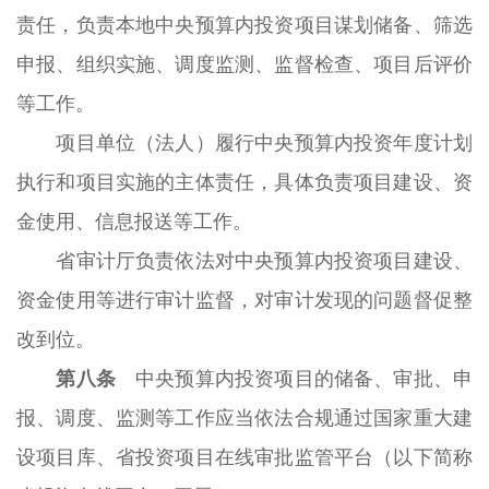
责任，负责本地中央预算内投资项目谋划储备、筛选
申报、组织实施、调度监测、监督检查、项目后评价
等工作。
项目单位（法人）履行中央预算内投资年度计划
执行和项目实施的主体责任，具体负责项目建设、资
金使用、信息报送等工作。
省审计厅负责依法对中央预算内投资项目建设、
资金使用等进行审计监督，对审计发现的问题督促整
改到位。
第八条
中央预算内投资项目的储备、审批、申
报、调度、监测等工作应当依法合规通过国家重大建
设项目库、省投资项目在线审批监管平台（以下简称