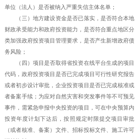
单位（法人）是否被纳入严重失信主体名单；
（三）地方建设资金是否已落实，是否符合本地
财政承受能力和政府投资能力，是否符合重点地区分
类加强政府投资项目管理要求，是否产生新增政府债
务风险；
（四）项目是否取得省投资在线平台生成的项目
代码，政府投资项目是否已完成项目可行性研究报告
或者初步设计审批，企业投资项目是否已完成核准或
者备案手续；为应对自然灾害和突发事件等不可预见
事件，需紧急申报中央投资的项目，可在中央预算内
投资年度计划下达后，按照规定时限提交项目审批
（或者核准、备案）文件、招标投标文件、施工许可