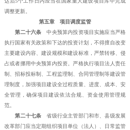
达后5个工作日内应当在国家重大建设项目库中完成
调整更新。
第五章 项目调度监管
第二十六条
中央预算内投资项目实施应当严格
执行国家有关政策和下达的投资计划，不得擅自改变
主要建设内容、建设规模和建设标准，严禁转移、侵
占或者挪用中央预算内投资。严格执行项目法人责任
制、招标投标制、工程监理制、合同管理制等建设管
理制度，加强项目建设全过程质量、进度、成本、安
全管理，确保项目建设依法合规、资金使用管理规
范。
第二十七条
省级行业主管部门和市、县级发展
改革部门应当定期组织项目单位（法人）、日常监管