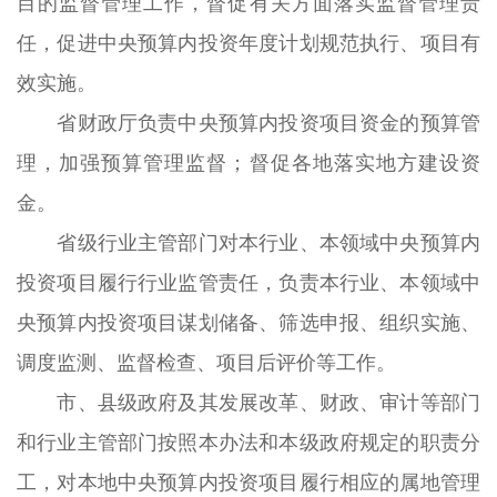
目的监督管理工作，督促有关方面落实监督管理责
任，促进中央预算内投资年度计划规范执行、项目有
效实施。
省财政厅负责中央预算内投资项目资金的预算管
理，加强预算管理监督；督促各地落实地方建设资
金。
省级行业主管部门对本行业、本领域中央预算内
投资项目履行行业监管责任，负责本行业、本领域中
央预算内投资项目谋划储备、筛选申报、组织实施、
调度监测、监督检查、项目后评价等工作。
市、县级政府及其发展改革、财政、审计等部门
和行业主管部门按照本办法和本级政府规定的职责分
工，对本地中央预算内投资项目履行相应的属地管理