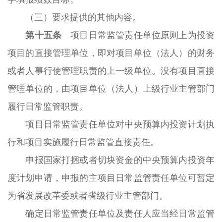
（三）要求提供的其他内容。
第十五条
项目日常监管责任单位原则上为投资
项目的直接管理单位，即对项目单位（法人）的财务
或者人事行使管理职责的上一级单位。没有项目直接
管理单位的，由项目单位（法人）上级行业主管部门
履行日常监管职责。
项目日常监管责任单位对中央预算内投资计划执
行和项目实施履行日常监管直接责任。
申报国家打捆或者切块资金的中央预算内投资年
度计划申请，申报的主项目日常监管责任单位可暂定
为省发展改革委或者省级行业主管部门。
确定日常监管责任单位及责任人应当经日常监管