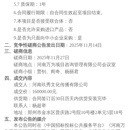
5.7 质保期：1年
6.合同履行期限：自合同生效起至项目结束。
7.本项目是否接受联合体：否
8.是否允许采购进口产品：否
9.是否为只面向中小企业采购：是
二、
竞争性磋商公告
发出日期
：
202
5
年
11
月
14
日
三、磋商信息
磋商日期：
2025年11月27日
磋商地
点：河南万为项目咨询管理有限公司会议室
磋商小组：
贾钊、阎奇、杨丽君
四、成交内容
成交人：河南玖秀文化传播有限公司
成交价：
160000.00元
供货期：合同签订后
30日历天内供货安装完毕
联系人：杨超举
地址：郑州市金水区普庆路
2号院10号楼2单元5层18号
五、发布公告的媒介
本公告同时在《中国招标投标公共服务平台》《河南万